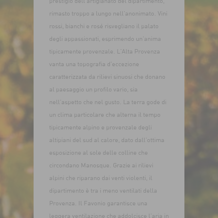
prestigio dell’artigianato del dipartimento,
rimasto troppo a lungo nell’anonimato. Vini
rossi, bianchi e rosé risvegliano il palato
degli appassionati, esprimendo un’anima
tipicamente provenzale. L’Alta Provenza
vanta una topografia d’eccezione
caratterizzata da rilievi sinuosi che donano
al paesaggio un profilo vario, sia
nell’aspetto che nel gusto. La terra gode di
un clima particolare che alterna il tempo
tipicamente alpino e provenzale degli
altipiani del sud al calore, dato dall’ottima
esposizione al sole delle colline che
circondano Manosque. Grazie ai rilievi
alpini che riparano dai venti violenti, il
dipartimento è tra i meno ventilati della
Provenza. Il Favonio garantisce una
leggera ventilazione che addolcisce l’aria in