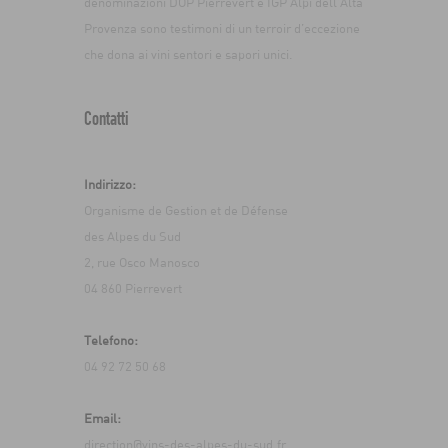
denominazioni DOP Pierrevert e IGP Alpi dell’Alta
Provenza sono testimoni di un terroir d’eccezione
che dona ai vini sentori e sapori unici.
Contatti
Indirizzo:
Organisme de Gestion et de Défense
des Alpes du Sud
2, rue Osco Manosco
04 860 Pierrevert
Telefono:
04 92 72 50 68
Email:
direction@vins-des-alpes-du-sud.fr