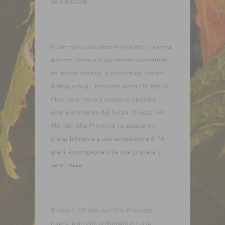
sera d’estate.
Il vino rosso può andare fiero del suo rosso
granato denso e leggermente accentuato
da riflessi violacei. A occhi chiusi potrete
distinguervi gli inebrianti sentori fruttati di
ribes nero, mora e lampone, tipici del
vitigno aromatico del Syrah. Il rosso IGP
Alpi dell’Alta Provenza va assaporato
preferibilmente a una temperatura di 16
gradi, accompagnato da una grigliata o
carni rosse.
Il bianco IGP Alpi dell’Alta Provenza,
invece, è un vino profumato in cui la