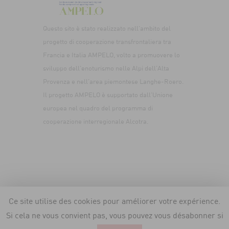
Questo sito è stato realizzato nell’ambito del
progetto di cooperazione transfrontaliera tra
Francia e Italia AMPELO, volto a promuovere lo
sviluppo dell’enoturismo nelle Alpi dell’Alta
Provenza e nell’area piemontese Langhe-Roero.
Il progetto AMPELO è supportato dall’Unione
europea nel quadro del programma di
cooperazione interregionale Alcotra.
Les vins de Haute-Provence © 2026. Tous droits
Ce site utilise des cookies pour améliorer votre expérience.
réservés. -
L'abus d'alcool est dangereux pour
Si cela ne vous convient pas, vous pouvez vous désabonner si
la santé, à consommer avec modération -