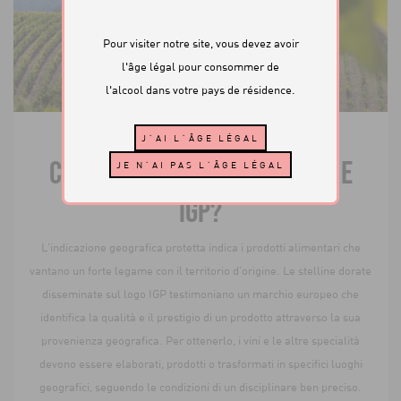
Pour visiter notre site, vous devez avoir
l'âge légal pour consommer de
l'alcool dans votre pays de résidence.
CHE DIFFERENZA C’È TRA DOP E
IGP?
L’indicazione geografica protetta indica i prodotti alimentari che
vantano un forte legame con il territorio d’origine. Le stelline dorate
disseminate sul logo IGP testimoniano un marchio europeo che
identifica la qualità e il prestigio di un prodotto attraverso la sua
provenienza geografica. Per ottenerlo, i vini e le altre specialità
devono essere elaborati, prodotti o trasformati in specifici luoghi
geografici, seguendo le condizioni di un disciplinare ben preciso.