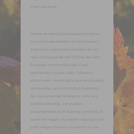
modo piacevole.
Queste caratteristiche geografiche hanno
un ruolo fondamentale nel determinare il
gusto unico, piacevole e semplice dei vini
rosé contrassegnati dall’IGP Alpi dell’Alta
Provenza, inconfondibili per il loro
caratteristico colore chiaro, intenso e
affascinante. Avvolti dalla luce dorata delle
serate estive, gli aromi fruttati e generosi
dei rosé provenzali emergono nella loro
morbida rotondità. Per esaltare
elegantemente la persistenza aromatica di
questi vini leggeri, è possibile degustarli a 8
gradi, magari durante un aperitivo in una