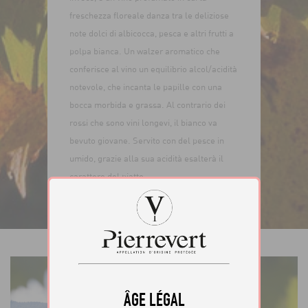
freschezza floreale danza tra le deliziose
note dolci di albicocca, pesca e altri frutti a
polpa bianca. Un walzer aromatico che
conferisce al vino un equilibrio alcol/acidità
notevole, che incanta le papille con una
bocca morbida e grassa. Al contrario dei
rossi che sono vini longevi, il bianco va
bevuto giovane. Servito con del pesce in
umido, grazie alla sua acidità esalterà il
carattere del piatto.
ÂGE LÉGAL