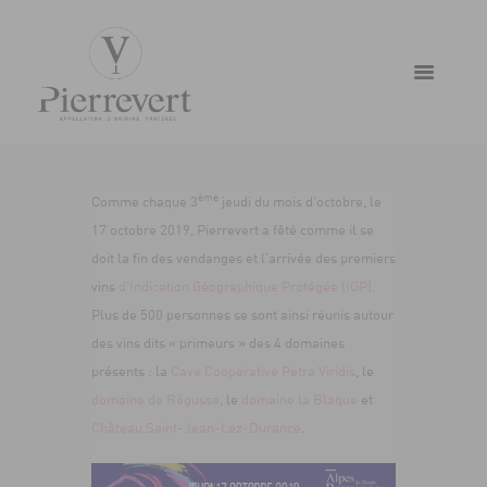
CONVIVIALITÉ POUR LA FÊTE
DU VIN PRIMEUR 2019 !
30 OCTOBRE 2019
ème
Comme chaque 3
jeudi du mois d’octobre, le
17 octobre 2019, Pierrevert a fêté comme il se
doit la fin des vendanges et l’arrivée des premiers
vins
d’Indication Géographique Protégée (IGP)
.
Plus de 500 personnes se sont ainsi réunis autour
des vins dits « primeurs » des 4 domaines
présents : la
Cave Coopérative Petra Viridis
, le
domaine de Régusse
, le
domaine la Blaque
et
Château Saint-Jean-Lez-Durance
.