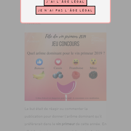
organisé sur les réseaux sociaux pour remercier
les fans d’être toujours aussi présents et actifs
sur la page Facebook des
Vins de Haute-
Provence
.
Le but était de réagir ou commenter la
publication pour donner l’arôme dominant qu’il
préfèrerait dans le
vin primeur
de cette année. En