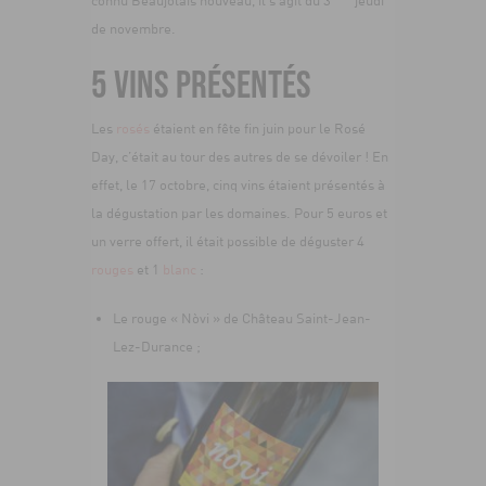
de novembre.
5 VINS PRÉSENTÉS
Les
rosés
étaient en fête fin juin pour le Rosé
Day, c’était au tour des autres de se dévoiler ! En
effet, le 17 octobre, cinq vins étaient présentés à
la dégustation par les domaines. Pour 5 euros et
un verre offert, il était possible de déguster 4
rouges
et 1
blanc
:
Le rouge « Nòvi » de Château Saint-Jean-
Lez-Durance ;