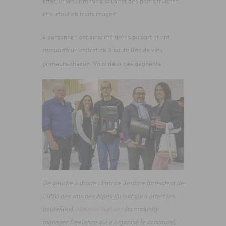
effet, le vin primeur a souvent des notes fruitées
et surtout de fruits rouges.
6 personnes ont ainsi été tirées au sort et ont
remporté un coffret de 3 bouteilles de vins
primeurs chacun. Voici deux des gagnants :
De gauche à droite : Patrice Jérôme (président de
l’ODG des vins des Alpes du sud qui a offert les
bouteilles),
Mélanie Nghiem
(community
manager freelance qui a organisé le concours),