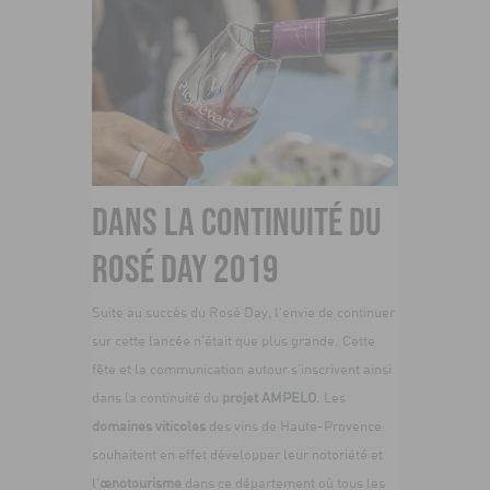
DANS LA CONTINUITÉ DU
ROSÉ DAY 2019
Suite au succès du Rosé Day, l’envie de continuer
sur cette lancée n’était que plus grande. Cette
fête et la communication autour s’inscrivent ainsi
dans la continuité du
projet AMPELO
. Les
domaines viticoles
des vins de Haute-Provence
souhaitent en effet développer leur notoriété et
l’
œnotourisme
dans ce département où tous les