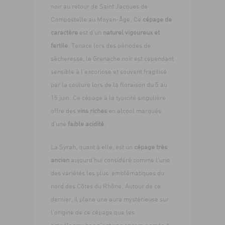
noir au retour de Saint Jacques de
Compostelle au Moyen-Âge. Ce
cépage de
caractère
est d’un
naturel vigoureux et
fertile
. Tenace lors des périodes de
sècheresse, le Grenache noir est cependant
sensible à l’excoriose et souvent fragilisé
par la coulure lors de la floraison du 5 au
15 juin. Ce cépage à la typicité singulière
offre des
vins riches
en alcool marqués
d’une
faible acidité
.
La Syrah, quant à elle, est un
cépage très
ancien
aujourd’hui considéré comme l’une
des variétés les plus emblématiques du
nord des Côtes du Rhône. Autour de ce
dernier, il plane une aura mystérieuse sur
l’origine de ce cépage que les
ampélographes n’ont pas encore percée à