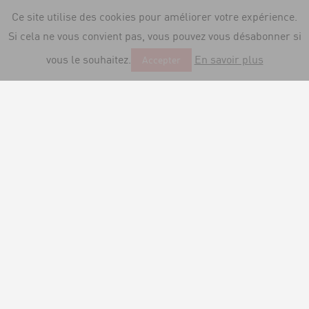
Ce site utilise des cookies pour améliorer votre expérience.
Si cela ne vous convient pas, vous pouvez vous désabonner si
vous le souhaitez.
En savoir plus
Accepter
LES VINS ROUGES,
IGP ALPES-DE-